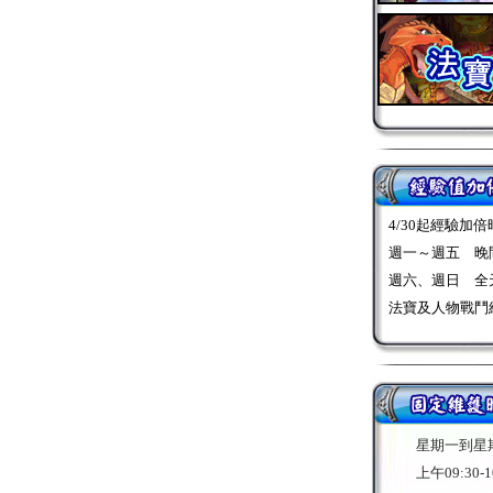
4/30起經驗加
週一～週五 晚間18
週六、週日 全
法寶及人物戰鬥
星期一到星
上午09:30-1