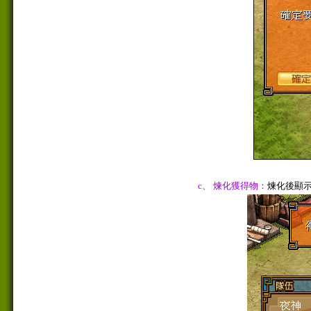
c、 煉化獲得物：
煉化後顯