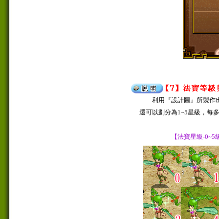
利用『設計圖』所製作出
還可以劃分為1~5星級，每
【法寶星級-0~5級