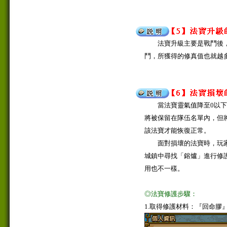
法寶升級主要是戰鬥後，
鬥，所獲得的修真值也就越
當法寶靈氣值降至0以下
將被保留在隊伍名單內，但
該法寶才能恢復正常。
面對損壞的法寶時，玩家
城鎮中尋找「鎔爐」進行修
用也不一樣。
◎法寶修護步驟：
1.取得修護材料：『回命膠