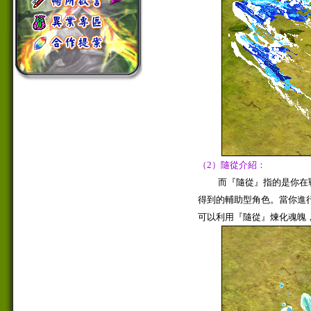
（2）隨從介紹：
而『隨從』指的是你在戰
得到的輔助型角色。當你進
可以利用『隨從』煉化魂魄