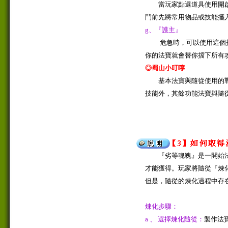
當玩家點選道具使用開啟
鬥前先將常用物品或技能擺
g、『護主』
危急時，可以使用這個指
你的法寶就會替你擋下所有
◎蜀山小叮嚀
基本法寶與隨從使用的戰
技能外，其餘功能法寶與隨
『劣等魂魄』是一開始法
才能獲得。玩家將隨從『煉
但是，隨從的煉化過程中存
煉化步驟：
a 、 選擇煉化隨從：
製作法