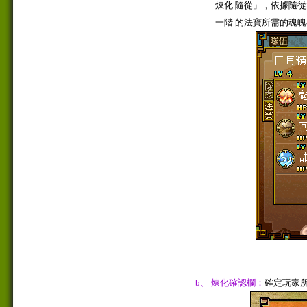
煉化 隨從」，依據隨從
一階 的法寶所需的魂魄
b、 煉化確認欄：
確定玩家